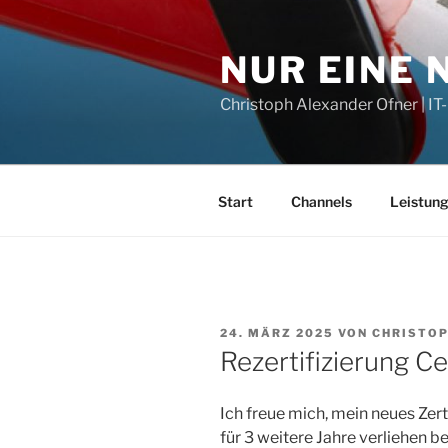
Zum
Inhalt
NUR EINE
springen
Christoph Alexander Ofner | 
Start
Channels
Leistun
VERÖFFENTLICHT
24. MÄRZ 2025
VON
CHRISTOP
AM
Rezertifizierung Ce
Ich freue mich, mein neues Zert
für 3 weitere Jahre verliehe