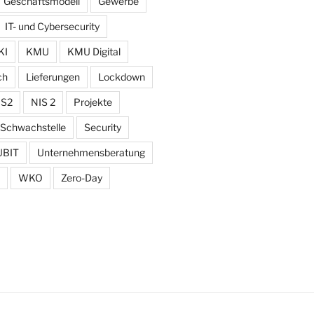
Geschäftsmodell
Gewerbe
IT- und Cybersecurity
KI
KMU
KMU Digital
ch
Lieferungen
Lockdown
IS2
NIS 2
Projekte
Schwachstelle
Security
UBIT
Unternehmensberatung
WKO
Zero-Day