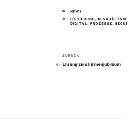
KATEGORIEN
NEWS
SCHLAGWÖRTER
FÖRDERUNG
,
GESCHÄFTSM
DIGITAL
,
PROZESSE
,
SECU
Beitragsnavigation
Vorheriger
ZURÜCK
Beitrag
Ehrung zum Firmenjubiläum