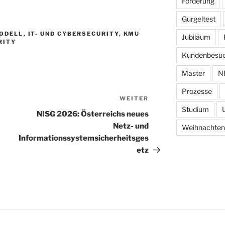
Förderung
Gurgeltest
ODELL
,
IT- UND CYBERSECURITY
,
KMU
Jubiläum
RITY
Kundenbesu
Master
N
Prozesse
WEITER
Nächster
Studium
Beitrag
NISG 2026: Österreichs neues
Netz- und
Weihnachten
Informationssystemsicherheitsges
etz