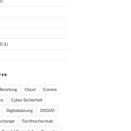
1)
20
(1)
TER
Beratung
Cloud
Corona
nz
Cyber-Sicherheit
Digitalisierung
DSGVO
xchange
Fachhochschule