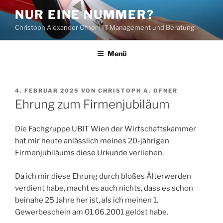
Zum
NUR EINE NUMMER?
Inhalt
Christoph Alexander Ofner | IT-Management und Beratung
springen
Menü
VERÖFFENTLICHT
4. FEBRUAR 2025
VON
CHRISTOPH A. OFNER
AM
Ehrung zum Firmenjubiläum
Die Fachgruppe UBIT Wien der Wirtschaftskammer
hat mir heute anlässlich meines 20-jährigen
Firmenjubiläums diese Urkunde verliehen.
Da ich mir diese Ehrung durch bloßes Älterwerden
verdient habe, macht es auch nichts, dass es schon
beinahe 25 Jahre her ist, als ich meinen 1.
Gewerbeschein am 01.06.2001 gelöst habe.