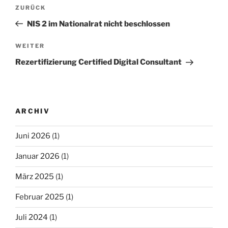
Beitragsnavigation
Vorheriger
ZURÜCK
Beitrag
NIS 2 im Nationalrat nicht beschlossen
Nächster
WEITER
Beitrag
Rezertifizierung Certified Digital Consultant
ARCHIV
Juni 2026
(1)
Januar 2026
(1)
März 2025
(1)
Februar 2025
(1)
Juli 2024
(1)