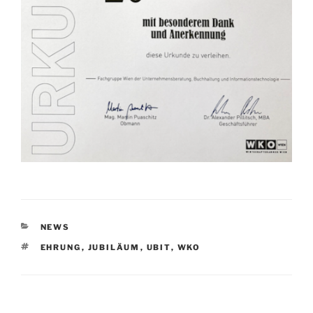
KATEGORIEN
NEWS
SCHLAGWÖRTER
EHRUNG
,
JUBILÄUM
,
UBIT
,
WKO