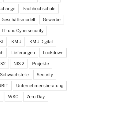
xchange
Fachhochschule
Geschäftsmodell
Gewerbe
IT- und Cybersecurity
KI
KMU
KMU Digital
ch
Lieferungen
Lockdown
IS2
NIS 2
Projekte
Schwachstelle
Security
UBIT
Unternehmensberatung
WKO
Zero-Day