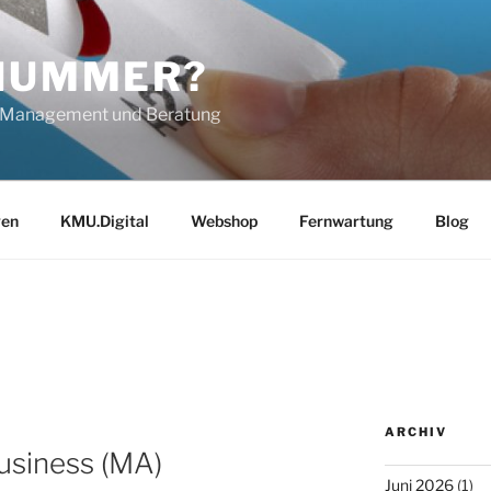
 NUMMER?
IT-Management und Beratung
gen
KMU.Digital
Webshop
Fernwartung
Blog
ARCHIV
Business (MA)
Juni 2026
(1)