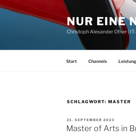
Zum
Inhalt
NUR EINE
springen
Christoph Alexander Ofner | 
Start
Channels
Leistun
SCHLAGWORT:
MASTER
VERÖFFENTLICHT
21. SEPTEMBER 2023
AM
Master of Arts in 