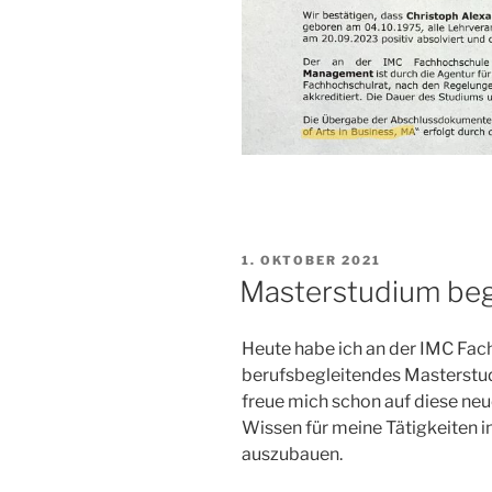
VERÖFFENTLICHT
1. OKTOBER 2021
AM
Masterstudium be
Heute habe ich an der IMC Fac
berufsbegleitendes Masterst
freue mich schon auf diese ne
Wissen für meine Tätigkeiten 
auszubauen.