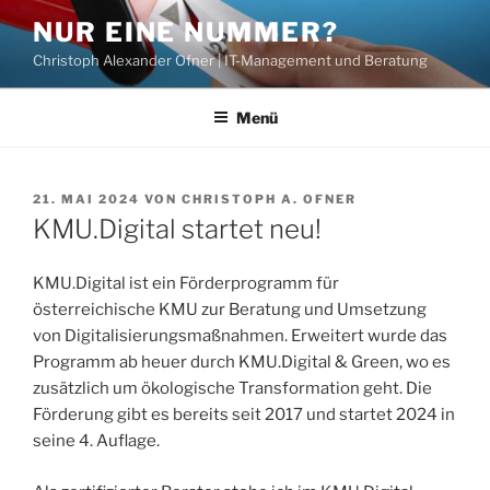
Zum
NUR EINE NUMMER?
Inhalt
Christoph Alexander Ofner | IT-Management und Beratung
springen
Menü
VERÖFFENTLICHT
21. MAI 2024
VON
CHRISTOPH A. OFNER
AM
KMU.Digital startet neu!
KMU.Digital ist ein Förderprogramm für
österreichische KMU zur Beratung und Umsetzung
von Digitalisierungsmaßnahmen. Erweitert wurde das
Programm ab heuer durch KMU.Digital & Green, wo es
zusätzlich um ökologische Transformation geht. Die
Förderung gibt es bereits seit 2017 und startet 2024 in
seine 4. Auflage.