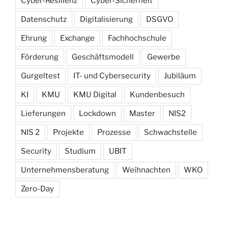
Cyber-Resilienz
Cyber-Sicherheit
Datenschutz
Digitalisierung
DSGVO
Ehrung
Exchange
Fachhochschule
Förderung
Geschäftsmodell
Gewerbe
Gurgeltest
IT- und Cybersecurity
Jubiläum
KI
KMU
KMU Digital
Kundenbesuch
Lieferungen
Lockdown
Master
NIS2
NIS 2
Projekte
Prozesse
Schwachstelle
Security
Studium
UBIT
Unternehmensberatung
Weihnachten
WKO
Zero-Day