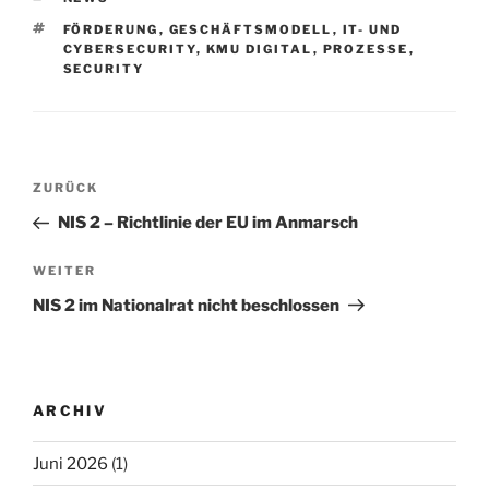
SCHLAGWÖRTER
FÖRDERUNG
,
GESCHÄFTSMODELL
,
IT- UND
CYBERSECURITY
,
KMU DIGITAL
,
PROZESSE
,
SECURITY
Beitragsnavigation
Vorheriger
ZURÜCK
Beitrag
NIS 2 – Richtlinie der EU im Anmarsch
Nächster
WEITER
Beitrag
NIS 2 im Nationalrat nicht beschlossen
ARCHIV
Juni 2026
(1)