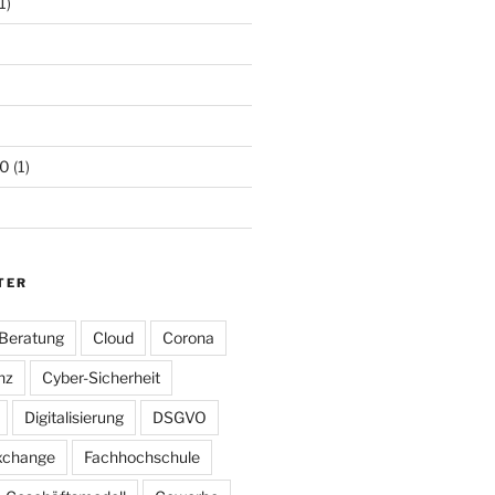
1)
20
(1)
TER
Beratung
Cloud
Corona
nz
Cyber-Sicherheit
Digitalisierung
DSGVO
xchange
Fachhochschule