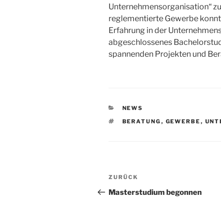
Unternehmensorganisation“ zu 
reglementierte Gewerbe konnte
Erfahrung in der Unternehmens
abgeschlossenes Bachelorstudi
spannenden Projekten und Ber
KATEGORIEN
NEWS
SCHLAGWÖRTER
BERATUNG
,
GEWERBE
,
UNT
Beitragsnavigation
Vorheriger
ZURÜCK
Beitrag
Masterstudium begonnen