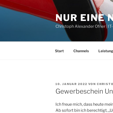
Zum
Inhalt
NUR EINE
springen
Christoph Alexander Ofner | 
Start
Channels
Leistun
VERÖFFENTLICHT
10. JANUAR 2022
VON
CHRISTO
AM
Gewerbeschein Un
Ich freue mich, dass heute mei
Ab sofort bin ich berechtigt, 