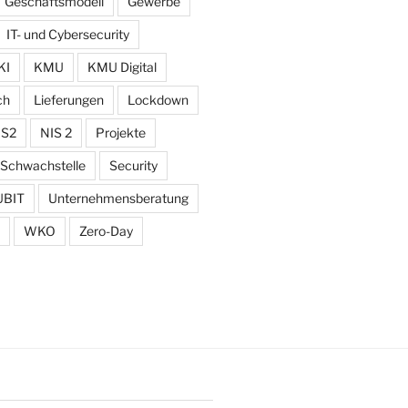
Geschäftsmodell
Gewerbe
IT- und Cybersecurity
KI
KMU
KMU Digital
ch
Lieferungen
Lockdown
IS2
NIS 2
Projekte
Schwachstelle
Security
UBIT
Unternehmensberatung
WKO
Zero-Day