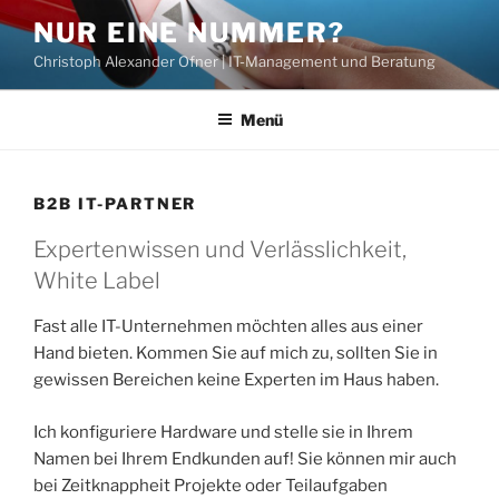
Zum
NUR EINE NUMMER?
Inhalt
Christoph Alexander Ofner | IT-Management und Beratung
springen
Menü
B2B IT-PARTNER
Expertenwissen und Verlässlichkeit,
White Label
Fast alle IT-Unternehmen möchten alles aus einer
Hand bieten. Kommen Sie auf mich zu, sollten Sie in
gewissen Bereichen keine Experten im Haus haben.
Ich konfiguriere Hardware und stelle sie in Ihrem
Namen bei Ihrem Endkunden auf! Sie können mir auch
bei Zeitknappheit Projekte oder Teilaufgaben